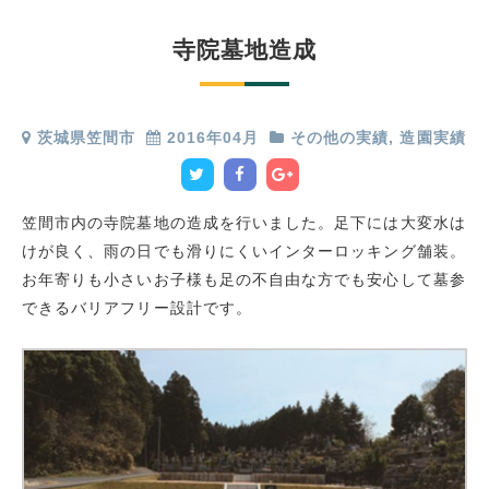
寺院墓地造成
茨城県笠間市
2016年04月
その他の実績
,
造園実績
笠間市内の寺院墓地の造成を行いました。足下には大変水は
けが良く、雨の日でも滑りにくいインターロッキング舗装。
お年寄りも小さいお子様も足の不自由な方でも安心して墓参
できるバリアフリー設計です。